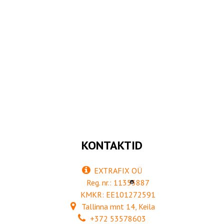
KONTAKTID
EXTRAFIX OÜ
Reg. nr.: 11355887
®
KMKR: EE101272591
Tallinna mnt 14, Keila
+372 53578603