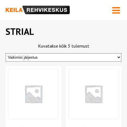
Hinnakiri ja Teenused
Velgede sirgendamine
Rehviinfo
Kontakt
STRIAL
OSTUKORV
Kuvatakse kõik 3 tulemust