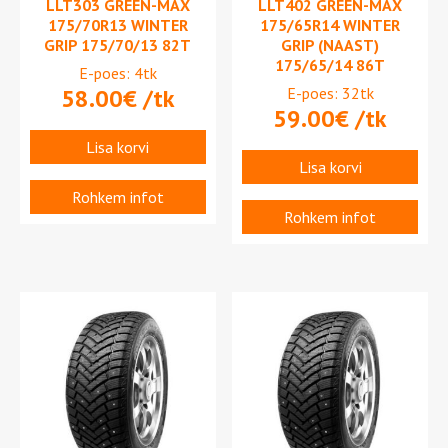
LLT303 GREEN-MAX
LLT402 GREEN-MAX
175/70R13 WINTER
175/65R14 WINTER
GRIP 175/70/13 82T
GRIP (NAAST)
175/65/14 86T
E-poes: 4tk
58.00
€
/tk
E-poes: 32tk
59.00
€
/tk
Lisa korvi
Lisa korvi
Rohkem infot
Rohkem infot