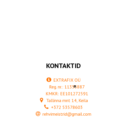
KONTAKTID
EXTRAFIX OÜ
Reg. nr.: 11355887
®
KMKR: EE101272591
Tallinna mnt 14, Keila
+372 53578603
rehvimeistrid@gmail.com