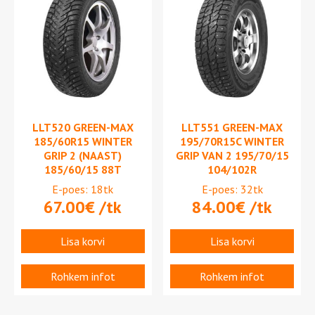
LLT520 GREEN-MAX
LLT551 GREEN-MAX
185/60R15 WINTER
195/70R15C WINTER
GRIP 2 (NAAST)
GRIP VAN 2 195/70/15
185/60/15 88T
104/102R
E-poes: 18tk
E-poes: 32tk
67.00
€
/tk
84.00
€
/tk
Lisa korvi
Lisa korvi
Rohkem infot
Rohkem infot