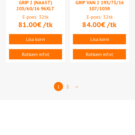
GRIP 2 (NAAST)
GRIP VAN 2 195/75/16
205/60/16 96XLT
107/105R
E-poes: 32tk
E-poes: 32tk
81.00
€
/tk
84.00
€
/tk
Lisa korvi
Lisa korvi
Rohkem infot
Rohkem infot
→
1
2