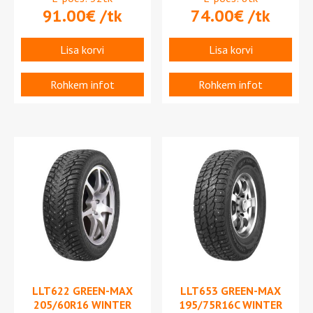
91.00
€
/tk
74.00
€
/tk
Lisa korvi
Lisa korvi
Rohkem infot
Rohkem infot
LLT622 GREEN-MAX
LLT653 GREEN-MAX
205/60R16 WINTER
195/75R16C WINTER