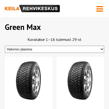
Hinnakiri ja Teenused
Velgede sirgendamine
Rehviinfo
Kontakt
Green Max
OSTUKORV
Kuvatakse 1–16 tulemust 29-st