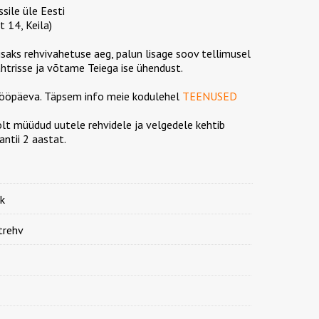
ssile üle Eesti
 14, Keila)
lisaks rehvivahetuse aeg, palun lisage soov tellimusel
htrisse ja võtame Teiega ise ühendust.
 tööpäeva. Täpsem info meie kodulehel
TEENUSED
olt müüdud uutele rehvidele ja velgedele kehtib
ntii 2 aastat.
k
trehv