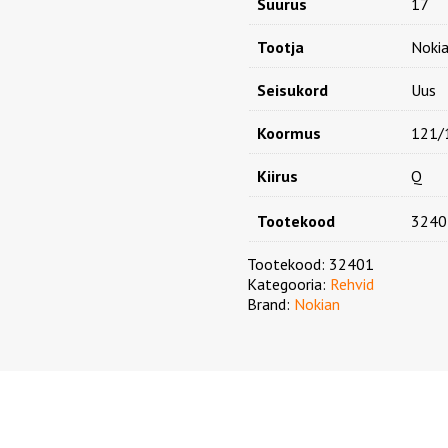
Suurus
17
Tootja
Noki
Seisukord
Uus
Koormus
121/
Kiirus
Q
Tootekood
3240
Tootekood:
32401
Kategooria:
Rehvid
Brand:
Nokian