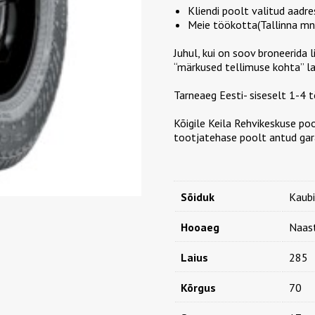
Kliendi poolt valitud aadre
Meie töökotta(Tallinna mnt
Juhul, kui on soov broneerida 
“märkused tellimuse kohta” la
Tarneaeg Eesti- siseselt 1-4
Kõigile Keila Rehvikeskuse po
tootjatehase poolt antud gara
Sõiduk
Kaubi
Hooaeg
Naas
Laius
285
Kõrgus
70