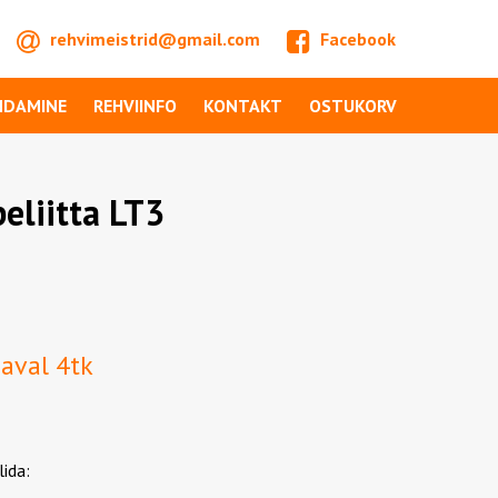
rehvimeistrid@gmail.com
Facebook
NDAMINE
REHVIINFO
KONTAKT
OSTUKORV
eliitta LT3
daval 4tk
lida: