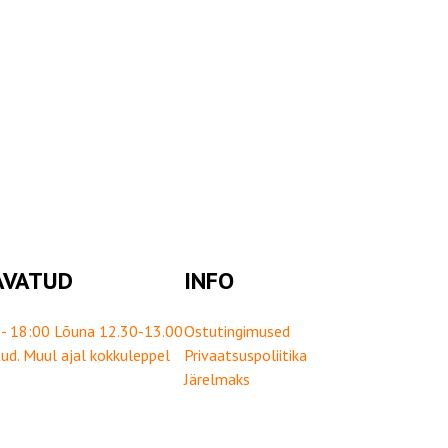
AVATUD
INFO
- 18:00 Lõuna 12.30-13.00
Ostutingimused
ud. Muul ajal kokkuleppel
Privaatsuspoliitika
Järelmaks