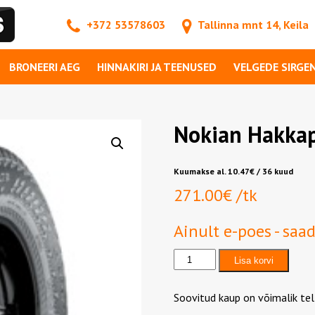
+372 53578603
Tallinna mnt 14, Keila
BRONEERI AEG
HINNAKIRI JA TEENUSED
VELGEDE SIRGE
Nokian Hakkap
Kuumakse al.
10.47
€
/ 36 kuud
271.00
€
/tk
Ainult e-poes - saa
Nokian
Lisa korvi
Hakkapeliitta
LT3
kogus
Soovitud kaup on võimalik tel