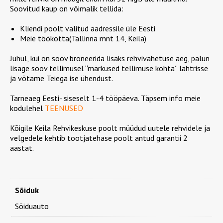
Soovitud kaup on võimalik tellida:
Kliendi poolt valitud aadressile üle Eesti
Meie töökotta(Tallinna mnt 14, Keila)
Juhul, kui on soov broneerida lisaks rehvivahetuse aeg, palun
lisage soov tellimusel “märkused tellimuse kohta” lahtrisse
ja võtame Teiega ise ühendust.
Tarneaeg Eesti- siseselt 1-4 tööpäeva. Täpsem info meie
kodulehel
TEENUSED
Kõigile Keila Rehvikeskuse poolt müüdud uutele rehvidele ja
velgedele kehtib tootjatehase poolt antud garantii 2
aastat.
Sõiduk
Sõiduauto