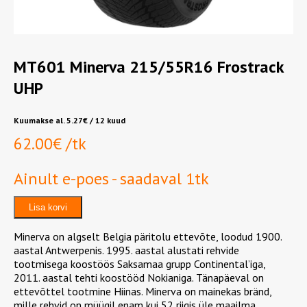
MT601 Minerva 215/55R16 Frostrack
UHP
Kuumakse al.
5.27
€
/ 12 kuud
62.00
€
/tk
Ainult e-poes - saadaval 1tk
MT601
Lisa korvi
Minerva
215/55R16
Minerva on algselt Belgia päritolu ettevõte, loodud 1900.
Frostrack
aastal Antwerpenis. 1995. aastal alustati rehvide
UHP
tootmisega koostöös Saksamaa grupp Continental’iga,
kogus
2011. aastal tehti koostööd Nokianiga. Tänapäeval on
ettevõttel tootmine Hiinas. Minerva on mainekas bränd,
mille rehvid on müügil enam kui 52 riigis üle maailma.