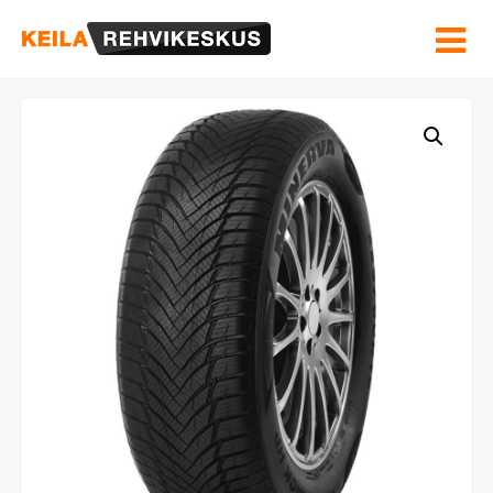
Hinnakiri ja Teenused
Velgede sirgendamine
Rehviinfo
Kontakt
OSTUKORV