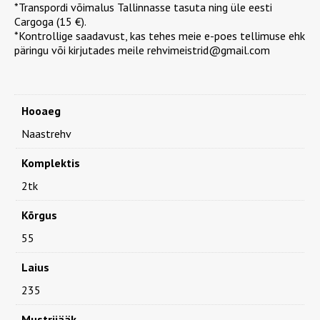
*Transpordi võimalus Tallinnasse tasuta ning üle eesti
Cargoga (15 €).
*Kontrollige saadavust, kas tehes meie e-poes tellimuse ehk
päringu või kirjutades meile rehvimeistrid@gmail.com
Hooaeg
Naastrehv
Komplektis
2tk
Kõrgus
55
Laius
235
Mustrijääk