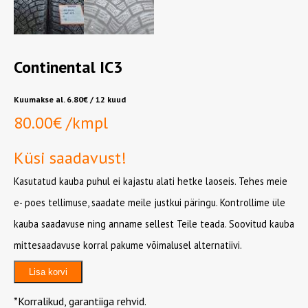
Continental IC3
Kuumakse al.
6.80
€
/ 12 kuud
80.00
€
/kmpl
Küsi saadavust!
Kasutatud kauba puhul ei kajastu alati hetke laoseis. Tehes meie
e- poes tellimuse, saadate meile justkui päringu. Kontrollime üle
kauba saadavuse ning anname sellest Teile teada. Soovitud kauba
mittesaadavuse korral pakume võimalusel alternatiivi.
Continental
Lisa korvi
IC3
kogus
*Korralikud, garantiiga rehvid.