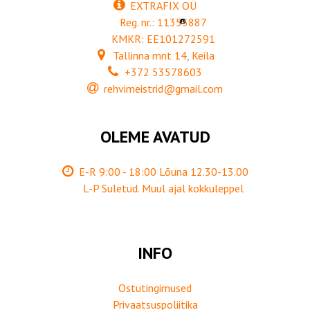
EXTRAFIX OÜ
Reg. nr.: 11355887
®
KMKR: EE101272591
Tallinna mnt 14, Keila
+372 53578603
rehvimeistrid@gmail.com
OLEME AVATUD
E-R 9:00 - 18:00 Lõuna 12.30-13.00
L-P Suletud. Muul ajal kokkuleppel
INFO
Ostutingimused
Privaatsuspoliitika