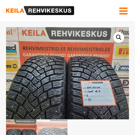
Hinnakiri ja Teenused
Velgede sirgendamine
Rehviinfo
Kontakt
OSTUKORV