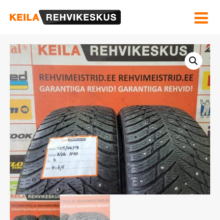
Hinnakiri ja Teenused
Velgede sirgendamine
Rehviinfo
Kontakt
OSTUKORV