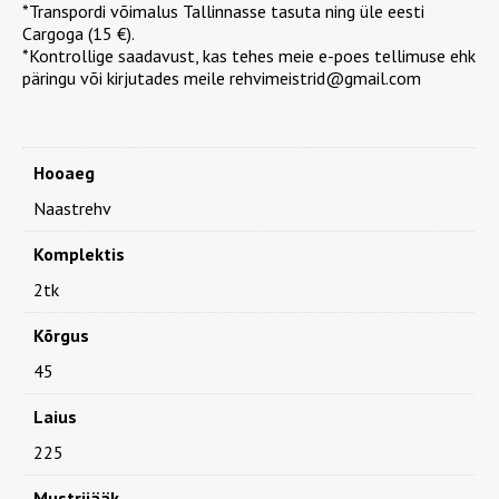
kogus
*Transpordi võimalus Tallinnasse tasuta ning üle eesti
Cargoga (15 €).
*Kontrollige saadavust, kas tehes meie e-poes tellimuse ehk
päringu või kirjutades meile rehvimeistrid@gmail.com
Hooaeg
Naastrehv
Komplektis
2tk
Kõrgus
45
Laius
225
Mustrijääk