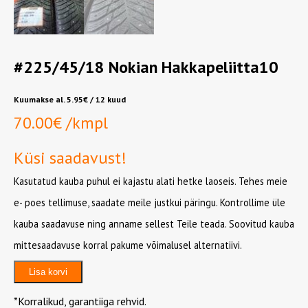
#225/45/18 Nokian Hakkapeliitta10
Kuumakse al.
5.95
€
/ 12 kuud
70.00
€
/kmpl
Küsi saadavust!
Kasutatud kauba puhul ei kajastu alati hetke laoseis. Tehes meie
e- poes tellimuse, saadate meile justkui päringu. Kontrollime üle
kauba saadavuse ning anname sellest Teile teada. Soovitud kauba
mittesaadavuse korral pakume võimalusel alternatiivi.
#225/45/18
Lisa korvi
Nokian
Hakkapeliitta10
*Korralikud, garantiiga rehvid.