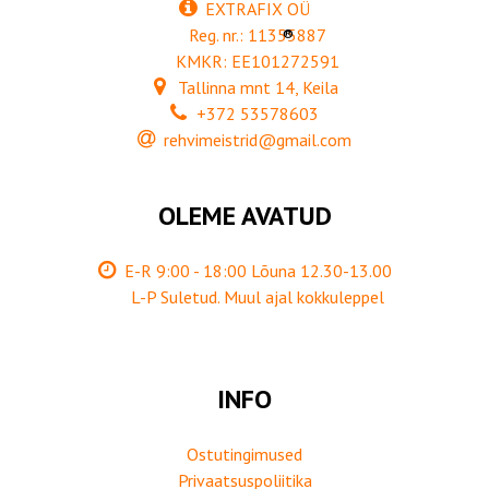
EXTRAFIX OÜ
Reg. nr.: 11355887
®
KMKR: EE101272591
Tallinna mnt 14, Keila
+372 53578603
rehvimeistrid@gmail.com
OLEME AVATUD
E-R 9:00 - 18:00 Lõuna 12.30-13.00
L-P Suletud. Muul ajal kokkuleppel
INFO
Ostutingimused
Privaatsuspoliitika