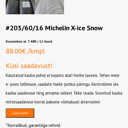
#205/60/16 Michelin X-ice Snow
Kuumakse al.
7.48
€
/ 12 kuud
88.00
€
/kmpl
Küsi saadavust!
Kasutatud kauba puhul ei kajastu alati hetke laoseis. Tehes meie
e- poes tellimuse, saadate meile justkui päringu. Kontrollime üle
kauba saadavuse ning anname sellest Teile teada. Soovitud kauba
mittesaadavuse korral pakume võimalusel alternatiivi.
#205/60/16
Lisa korvi
Michelin
X-
*Korralikud, garantiiga rehvid.