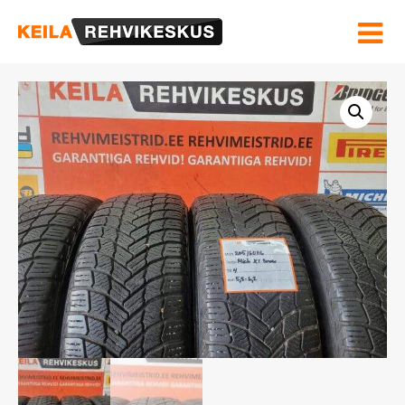
Hinnakiri ja Teenused
Velgede sirgendamine
Rehviinfo
Kontakt
OSTUKORV