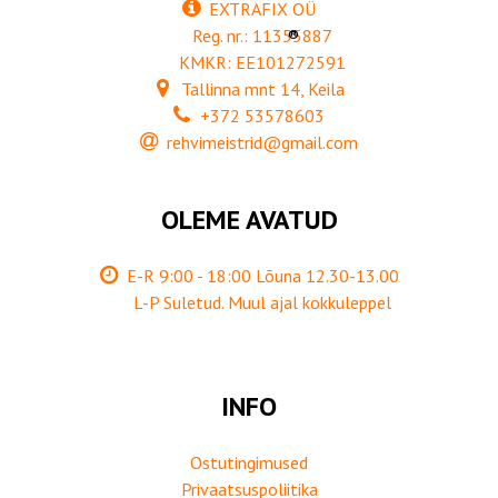
EXTRAFIX OÜ
Reg. nr.: 11355887
®
KMKR: EE101272591
Tallinna mnt 14, Keila
+372 53578603
rehvimeistrid@gmail.com
OLEME AVATUD
E-R 9:00 - 18:00 Lõuna 12.30-13.00
L-P Suletud. Muul ajal kokkuleppel
INFO
Ostutingimused
Privaatsuspoliitika