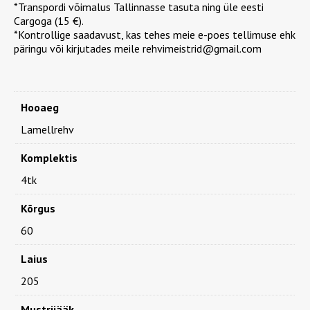
ice
*Transpordi võimalus Tallinnasse tasuta ning üle eesti
Snow
Cargoga (15 €).
kogus
*Kontrollige saadavust, kas tehes meie e-poes tellimuse ehk
päringu või kirjutades meile rehvimeistrid@gmail.com
Hooaeg
Lamellrehv
Komplektis
4tk
Kõrgus
60
Laius
205
Mustrijääk