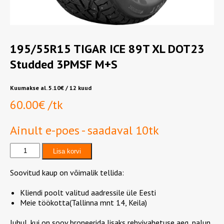
195/55R15 TIGAR ICE 89T XL DOT23
Studded 3PMSF M+S
Kuumakse al.
5.10
€
/ 12 kuud
60.00
€
/tk
Ainult e-poes - saadaval 10tk
195/55R15
Lisa korvi
TIGAR
ICE
Soovitud kaup on võimalik tellida:
89T
XL
Kliendi poolt valitud aadressile üle Eesti
DOT23
Meie töökotta(Tallinna mnt 14, Keila)
Studded
3PMSF
Juhul, kui on soov broneerida lisaks rehvivahetuse aeg, palun