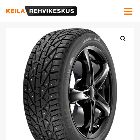
Hinnakiri ja Teenused
Velgede sirgendamine
Rehviinfo
Kontakt
OSTUKORV