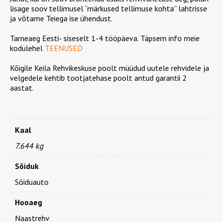
M+S
lisage soov tellimusel “märkused tellimuse kohta” lahtrisse
kogus
ja võtame Teiega ise ühendust.
Tarneaeg Eesti- siseselt 1-4 tööpäeva. Täpsem info meie
kodulehel
TEENUSED
Kõigile Keila Rehvikeskuse poolt müüdud uutele rehvidele ja
velgedele kehtib tootjatehase poolt antud garantii 2
aastat.
Kaal
7.644 kg
Sõiduk
Sõiduauto
Hooaeg
Naastrehv