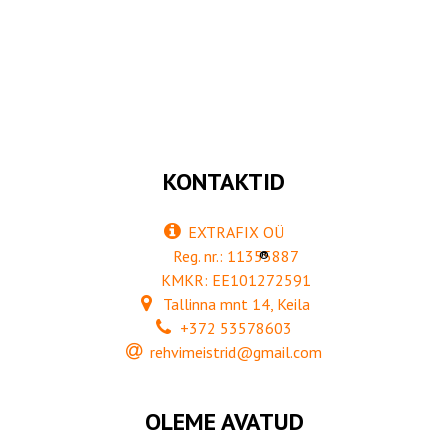
KONTAKTID
EXTRAFIX OÜ
Reg. nr.: 11355887
®
KMKR: EE101272591
Tallinna mnt 14, Keila
+372 53578603
rehvimeistrid@gmail.com
OLEME AVATUD