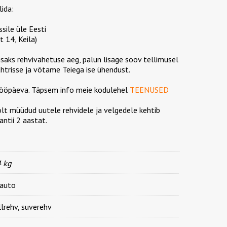
lida:
ssile üle Eesti
 14, Keila)
lisaks rehvivahetuse aeg, palun lisage soov tellimusel
htrisse ja võtame Teiega ise ühendust.
 tööpäeva. Täpsem info meie kodulehel
TEENUSED
olt müüdud uutele rehvidele ja velgedele kehtib
ntii 2 aastat.
4 kg
uauto
lrehv, suverehv