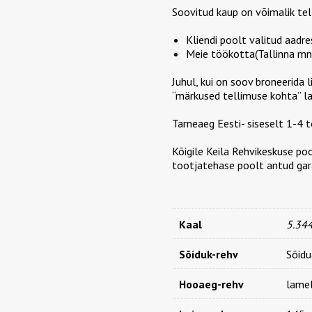
SEASON
Soovitud kaup on võimalik tel
AP2
72T
Kliendi poolt valitud aadre
DDB69
Meie töökotta(Tallinna mnt
3PMSF
kogus
Juhul, kui on soov broneerida 
“märkused tellimuse kohta” la
Tarneaeg Eesti- siseselt 1-4
Kõigile Keila Rehvikeskuse po
tootjatehase poolt antud gara
Kaal
5.34
Sõiduk-rehv
Sõid
Hooaeg-rehv
lamel