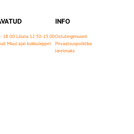
AVATUD
INFO
- 18:00 Lõuna 12.30-13.00
Ostutingimused
ud. Muul ajal kokkuleppel
Privaatsuspoliitika
Järelmaks