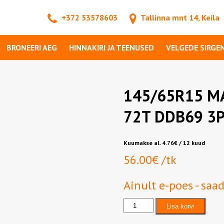
+372 53578603
Tallinna mnt 14, Keila
BRONEERI AEG
HINNAKIRI JA TEENUSED
VELGEDE SIRGE
145/65R15 MA
72T DDB69 3
Kuumakse al.
4.76
€
/ 12 kuud
56.00
€
/tk
Ainult e-poes - saa
145/65R15
Lisa korvi
MAXXIS
ALL