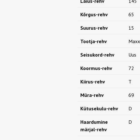
Laius-rehv
145
Kõrgus-rehv
65
Suurus-rehv
15
Tootja-rehv
Maxx
Seisukord-rehv
Uus
Koormus-rehv
72
Kiirus-rehv
T
Müra-rehv
69
Kütusekulu-rehv
D
Haardumine
D
märjal-rehv