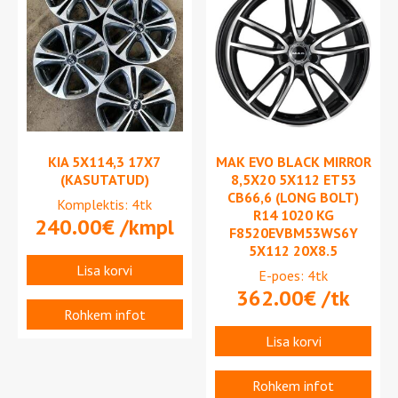
KIA 5X114,3 17X7
MAK EVO BLACK MIRROR
(KASUTATUD)
8,5X20 5X112 ET53
CB66,6 (LONG BOLT)
Komplektis: 4tk
R14 1020 KG
240.00
€
/kmpl
F8520EVBM53WS6Y
5X112 20X8.5
Lisa korvi
E-poes: 4tk
362.00
€
/tk
Rohkem infot
Lisa korvi
Rohkem infot