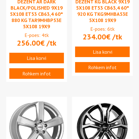
DEZENT AR DARK
DEZENT KG BLACK 9X19
BLACK/POLISHED 9X19
5X108 ET53 CB63,4 60°
5X108 ET53 CB63,4 60°
920 KG TKG9MHBA53E
880 KG TAR9MHBP53E
5X108 19X9
5X108 19X9
E-poes: 6tk
E-poes: 4tk
234.00
€
/tk
256.00
€
/tk
Lisa korvi
Lisa korvi
Rohkem infot
Rohkem infot