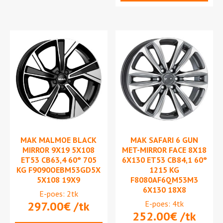
MAK MALMOE BLACK
MAK SAFARI 6 GUN
MIRROR 9X19 5X108
MET-MIRROR FACE 8X18
ET53 CB63,4 60° 705
6X130 ET53 CB84,1 60°
KG F9090OEBM53GD5X
1215 KG
5X108 19X9
F8080AF6QM53M3
6X130 18X8
E-poes: 2tk
297.00
€
/tk
E-poes: 4tk
252.00
€
/tk