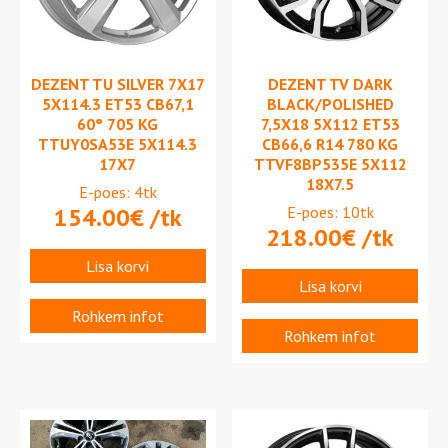
DEZENT TU SILVER 7X17
DEZENT TV DARK
5X114.3 ET53 CB67,1
BLACK/POLISHED
60° 705 KG
7,5X18 5X112 ET53
TTUY0SA53E 5X114.3
CB66,6 R14 780 KG
17X7
TTVF8BP535E 5X112
18X7.5
E-poes: 4tk
154.00
€
/tk
E-poes: 10tk
218.00
€
/tk
Lisa korvi
Lisa korvi
Rohkem infot
Rohkem infot