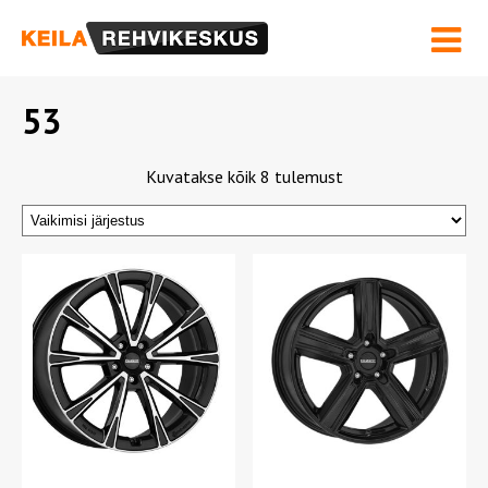
Hinnakiri ja Teenused
Velgede sirgendamine
Rehviinfo
Kontakt
53
OSTUKORV
Kuvatakse kõik 8 tulemust