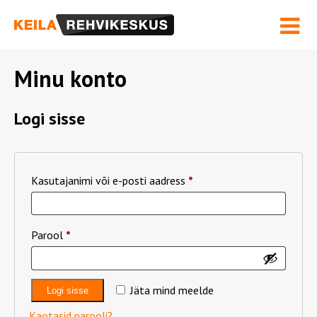
Hinnakiri ja Teenused
Velgede sirgendamine
Rehviinfo
Kontakt
Minu konto
OSTUKORV
Logi sisse
Nõutud
Kasutajanimi või e-posti aadress
*
Nõutud
Parool
*
Jäta mind meelde
Logi sisse
Kaotasid parooli?